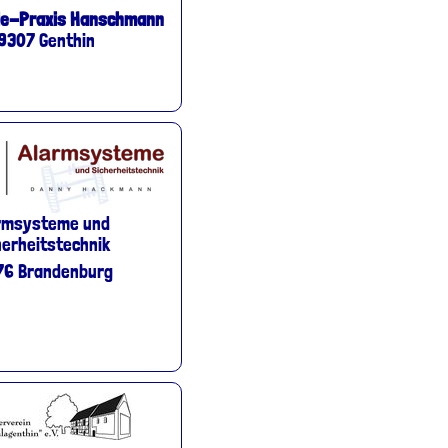
ie-Praxis Hanschmann
9307 Genthin
rmsysteme und
herheitstechnik
76 Brandenburg