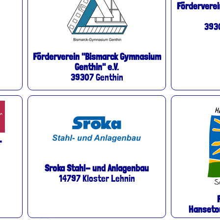
Förderverei
393
Förderverein "Bismarck Gymnasium
Genthin" e.V.
39307 Genthin
r
Sroka Stahl- und Anlagenbau
14797 Kloster Lehnin
Hansetou