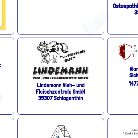
Osteopath
3
k
Ala
Sic
147
Lindemann Vieh- und
Fleischzentrale GmbH
39307 Schlagenthin