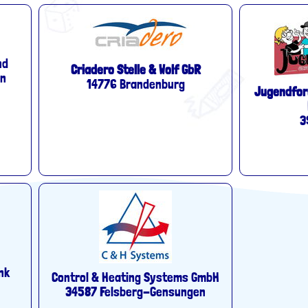
nd
Criadero Stelle & Wolf GbR
in
14776 Brandenburg
Jugendfor
3
nk
Control & Heating Systems GmbH
34587 Felsberg-Gensungen